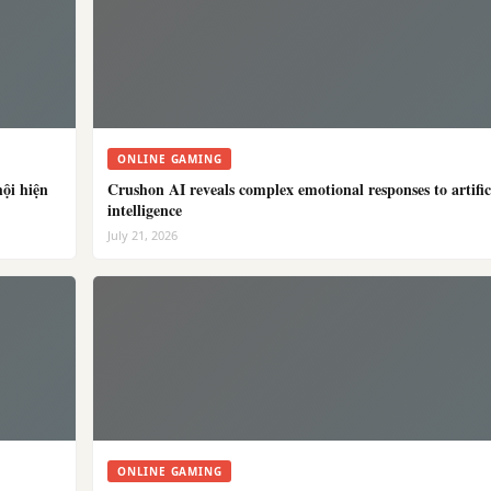
ONLINE GAMING
ội hiện
Crushon AI reveals complex emotional responses to artific
intelligence
July 21, 2026
ONLINE GAMING