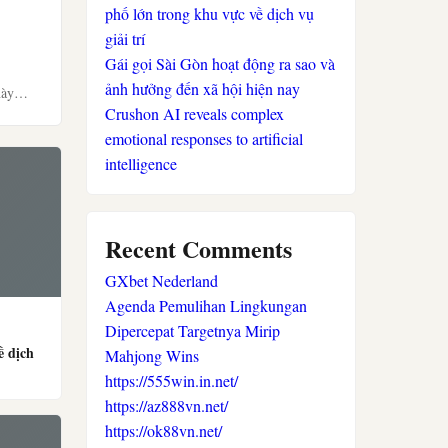
phố lớn trong khu vực về dịch vụ
giải trí
Gái gọi Sài Gòn hoạt động ra sao và
ảnh hưởng đến xã hội hiện nay
 này…
Crushon AI reveals complex
emotional responses to artificial
intelligence
Recent Comments
GXbet Nederland
Agenda Pemulihan Lingkungan
Dipercepat Targetnya Mirip
ề dịch
Mahjong Wins
https://555win.in.net/
https://az888vn.net/
https://ok88vn.net/